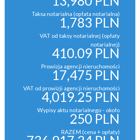
13,980 PLN
Taksa notarialna (opłata notarialna)
1,783 PLN
VAT od taksy notarialnej (opłaty
notarialnej)
410.09 PLN
Prowizja agencji nieruchomości
17,475 PLN
VAT od prowizji agencji nieruchomości
4,019.25 PLN
Wypisy aktu notarialnego - około
250 PLN
RAZEM (cena + opłaty)