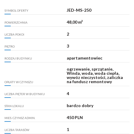
JED-MS-250
SYMBOL OFERTY
48,00 m²
POWIERZCHNIA
2
LICZBA POKOI
3
PIĘTRO
apartamentowiec
RODZAJ BUDYNKU
ogrzewanie, sprzątanie,
Winda, woda, woda ciepła,
wywóz nieczystości, zaliczka
na fundusz remontowy
OPŁATY W CZYNSZU
4
LICZBA PIĘTER W BUDYNKU
bardzo dobry
STAN LOKALU
450 PLN
MIES. CZYNSZ ADMIN.
1
LICZBA TARASÓW