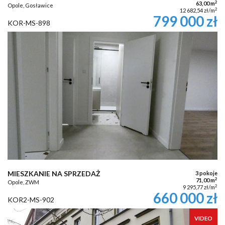
2
63,00 m
Opole, Gosławice
2
12 682,54 zł/m
799 000 zł
KOR-MS-898
MIESZKANIE NA SPRZEDAŻ
3 pokoje
2
71,00 m
Opole, ZWM
2
9 295,77 zł/m
660 000 zł
KOR2-MS-902
VIDEO