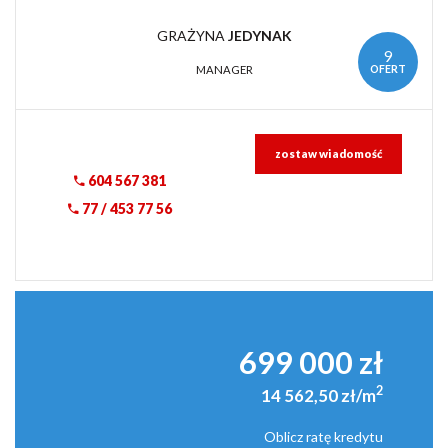
GRAŻYNA
JEDYNAK
9
OFERT
MANAGER
zostaw wiadomość
604 567 381
77 / 453 77 56
699 000 zł
2
14 562,50 zł/m
Oblicz ratę kredytu