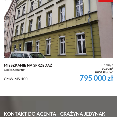
MIESZKANIE NA SPRZEDAŻ
3 pokoje
2
90,30 m
Opole, Centrum
2
8 803,99 zł/m
795 000 zł
CMW-MS-400
KONTAKT DO AGENTA - GRAŻYNA JEDYNAK