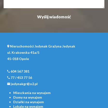
Nieruchomości Jedynak Grażyna Jedynak
ul. Krakowska 41a/5
45-018 Opole
604 567 381
77 / 453 77 56
jedynakgr@o2.pl
Mieszkania
na wynajem
Domy
na wynajem
Działki
na wynajem
Lokale
na wynajem