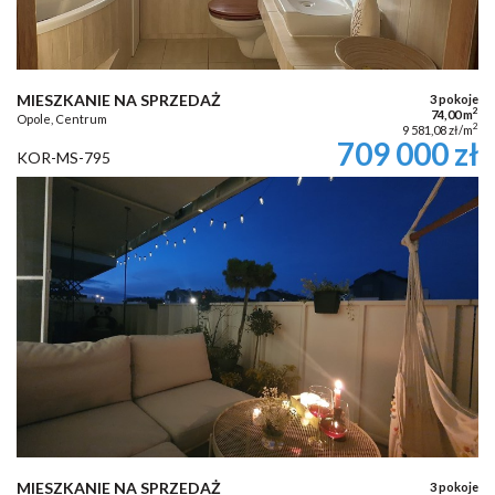
MIESZKANIE NA SPRZEDAŻ
3 pokoje
2
74,00 m
Opole, Centrum
2
9 581,08 zł/m
709 000 zł
KOR-MS-795
MIESZKANIE NA SPRZEDAŻ
3 pokoje