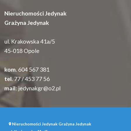
Nieruchomości Jedynak
Grażyna Jedynak
ul. Krakowska 41a/5
45-018 Opole
kom
. 604 567 381
tel
. 77 / 453 77 56
mail
:
jedynakgr@o2.pl
Nieruchomości Jedynak Grażyna Jedynak