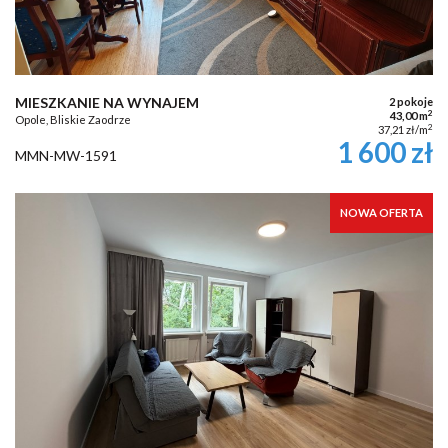
MIESZKANIE NA WYNAJEM
2 pokoje
2
43,00 m
Opole, Bliskie Zaodrze
2
37,21 zł/m
1 600 zł
MMN-MW-1591
NOWA OFERTA