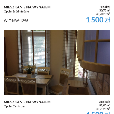
MIESZKANIE NA WYNAJEM
1 pokój
2
30,75 m
Opole, Śródmieście
2
48,78 zł/m
1 500 zł
WIT-MW-1296
MIESZKANIE NA WYNAJEM
3 pokoje
2
92,00 m
Opole, Centrum
2
48,91 zł/m