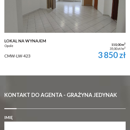
LOKAL NA WYNAJEM
2
110,00 m
Opole
2
35,00 zł/m
3 850 zł
CMW-LW-423
KONTAKT DO AGENTA - GRAŻYNA JEDYNAK
IMIĘ