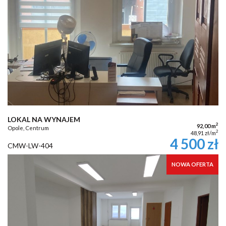
LOKAL NA WYNAJEM
2
92,00 m
Opole, Centrum
2
48,91 zł/m
4 500 zł
CMW-LW-404
NOWA OFERTA