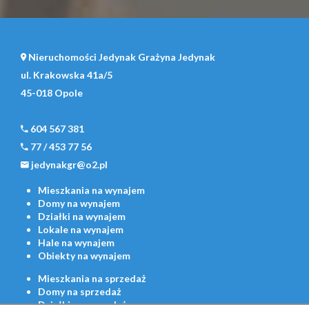
Nieruchomości Jedynak Grażyna Jedynak
ul. Krakowska 41a/5
45-018 Opole
604 567 381
77 / 453 77 56
jedynakgr@o2.pl
Mieszkania
na wynajem
Domy
na wynajem
Działki
na wynajem
Lokale
na wynajem
Hale
na wynajem
Obiekty
na wynajem
Mieszkania
na sprzedaż
Domy
na sprzedaż
Działki
na sprzedaż