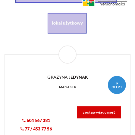
GRAŻYNA
JEDYNAK
9
OFERT
MANAGER
zostaw wiadomość
604 567 381
77 / 453 77 56