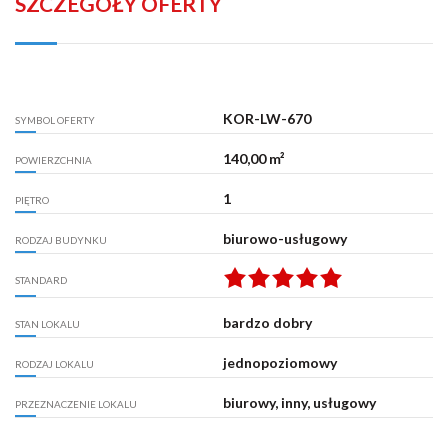
SZCZEGÓŁY OFERTY
KOR-LW-670
SYMBOL OFERTY
140,00 m²
POWIERZCHNIA
1
PIĘTRO
biurowo-usługowy
RODZAJ BUDYNKU
STANDARD
bardzo dobry
STAN LOKALU
jednopoziomowy
RODZAJ LOKALU
biurowy, inny, usługowy
PRZEZNACZENIE LOKALU