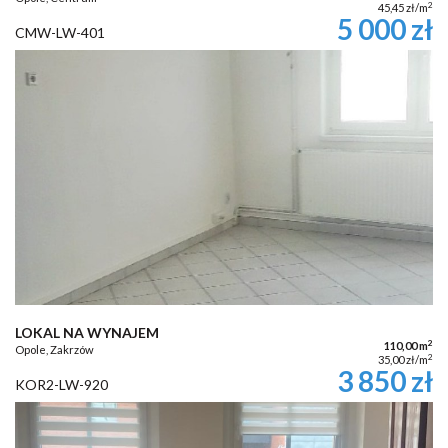
2
45,45 zł/m
5 000 zł
CMW-LW-401
LOKAL NA WYNAJEM
2
110,00 m
Opole, Zakrzów
2
35,00 zł/m
3 850 zł
KOR2-LW-920