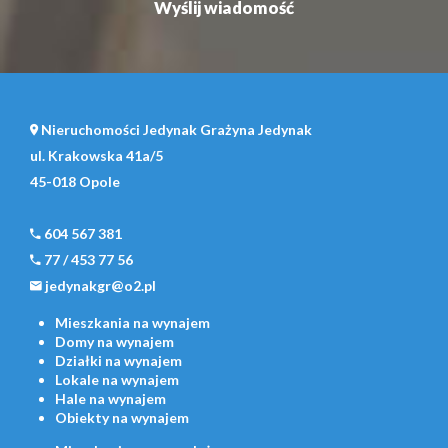
Nieruchomości Jedynak Grażyna Jedynak
ul. Krakowska 41a/5
45-018 Opole
604 567 381
77 / 453 77 56
jedynakgr@o2.pl
Mieszkania
na wynajem
Domy
na wynajem
Działki
na wynajem
Lokale
na wynajem
Hale
na wynajem
Obiekty
na wynajem