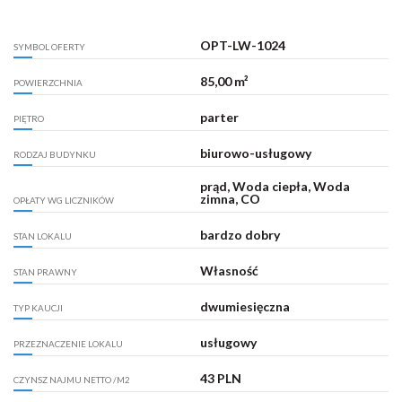
OPT-LW-1024
SYMBOL OFERTY
85,00 m²
POWIERZCHNIA
parter
PIĘTRO
biurowo-usługowy
RODZAJ BUDYNKU
prąd, Woda ciepła, Woda
zimna, CO
OPŁATY WG LICZNIKÓW
bardzo dobry
STAN LOKALU
Własność
STAN PRAWNY
dwumiesięczna
TYP KAUCJI
usługowy
PRZEZNACZENIE LOKALU
43 PLN
CZYNSZ NAJMU NETTO /M2