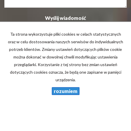
Ta strona wykorzystuje pliki cookies w celach statystycznych
oraz w celu dostosowania naszych serwisów do indywidualnych
potrzeb klientów. Zmiany ustawień dotyczących plików cookie
Nieruchomości Jedynak Grażyna Jedynak
można dokonać w dowolnej chwili modyfikując ustawienia
ul. Krakowska 41a/5
przeglądarki. Korzystanie z tej strony bez zmian ustawień
45-018 Opole
dotyczących cookies oznacza, że będą one zapisane w pamięci
urządzenia.
604 567 381
rozumiem
77 / 453 77 56
jedynakgr@o2.pl
Mieszkania
na wynajem
Domy
na wynajem
Działki
na wynajem
Lokale
na wynajem