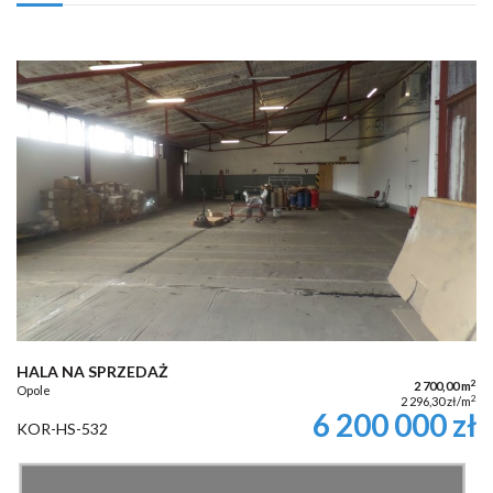
HALA NA SPRZEDAŻ
2
2 700,00 m
Opole
2
2 296,30 zł/m
6 200 000 zł
KOR-HS-532