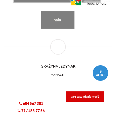
GRAŻYNA
JEDYNAK
9
OFERT
MANAGER
zostaw wiadomość
604 567 381
77 / 453 77 56