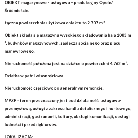
OBIEKT magazynowo – usługowo – produkcyjny Opole/
Śródmieście.
Łączna powierzchnia użytkowa obiektu to 2.707
m ².
Obiekt składa się magazynu wysokiego składowania hala 1083
m
², budynków magazynowych, zaplecza socjalnego oraz placu
manewrowego.
Nieruchomość położona jest na działce o powierzchni 4.762 m ².
Działka w pełni własnościowa.
Nieruchomość częściowo po generalnym remoncie.
MPZP - teren przeznaczony jest pod działalność: usługowo-
przemysłową, usługi z zakresu handlu detalicznego i hurtowego,
administracji, gastronomii, kultury, obsługi komunikacji, obsługi
ludności i przedsiębiorstw.
LOKALIZACJA: