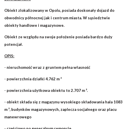
Obiekt zlokalizowany w Opolu, posiada doskonały dojazd do
obwodnicy północnej jak i centrum miasta. W sąsiedztwie
obiekty handlowe i magazynowe.
Obiekt ze względu na swoje położenie posiada bardzo duży
potencjał.
OPIS:
- nieruchomość wraz z gruntem pełna własność
- powierzchnia działki 4.762 m ²
- powierzchnia użytkowa obiektu to 2.707 m ².
- obiekt składa się z magazynu wysokiego składowania hala 1083
m ², budynków magazynowych, zaplecza socjalnego oraz placu
manewrowego
- częściowo po generalnym remoncie