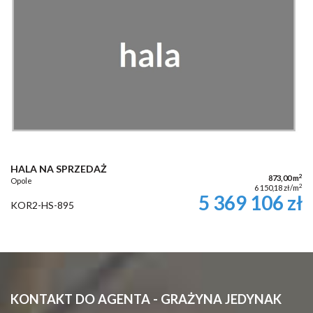
HALA NA SPRZEDAŻ
2
873,00 m
Opole
2
6 150,18 zł/m
5 369 106 zł
KOR2-HS-895
KONTAKT DO AGENTA - GRAŻYNA JEDYNAK