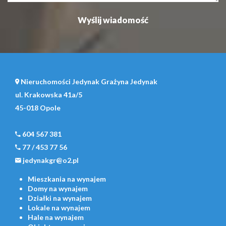
Nieruchomości Jedynak Grażyna Jedynak
ul. Krakowska 41a/5
45-018 Opole
604 567 381
77 / 453 77 56
jedynakgr@o2.pl
Mieszkania
na wynajem
Domy
na wynajem
Działki
na wynajem
Lokale
na wynajem
Hale
na wynajem