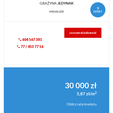
GRAŻYNA
JEDYNAK
9
OFERT
MANAGER
zostaw wiadomość
604 567 381
77 / 453 77 56
30 000 zł
2
5,87 zł/m
Oblicz ratę kredytu