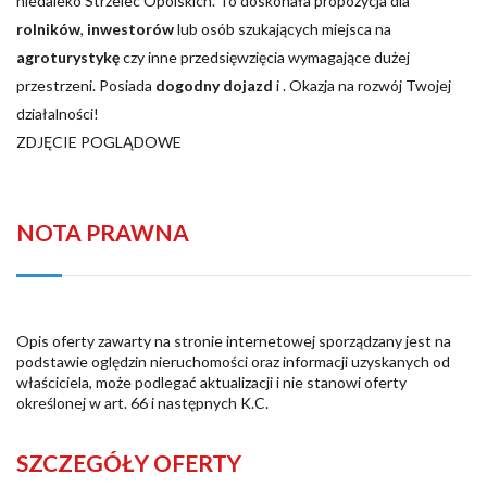
niedaleko Strzelec Opolskich. To doskonała propozycja dla
rolników
,
inwestorów
lub osób szukających miejsca na
agroturystykę
czy inne przedsięwzięcia wymagające dużej
przestrzeni. Posiada
dogodny dojazd
i . Okazja na rozwój Twojej
działalności!
ZDJĘCIE POGLĄDOWE
NOTA PRAWNA
Opis oferty zawarty na stronie internetowej sporządzany jest na
podstawie oględzin nieruchomości oraz informacji uzyskanych od
właściciela, może podlegać aktualizacji i nie stanowi oferty
określonej w art. 66 i następnych K.C.
SZCZEGÓŁY OFERTY