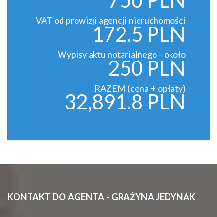
750 PLN
VAT od prowizji agencji nieruchomości
172.5 PLN
Wypisy aktu notarialnego - około
250 PLN
RAZEM (cena + opłaty)
32,891.8 PLN
KONTAKT DO AGENTA - GRAŻYNA JEDYNAK