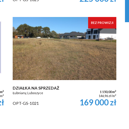
BEZ PROWIZJI
DZIAŁKA NA SPRZEDAŻ
2
2
 m
1 150,00 m
Łubniany, Luboszyce
2
2
/m
146,96 zł/m
zł
169 000 zł
OPT-GS-1021