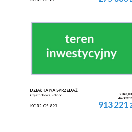
DZIAŁKA NA SPRZEDAŻ
2 043,00
Częstochowa, Północ
447,00 zł
913 221 
KOR2-GS-893