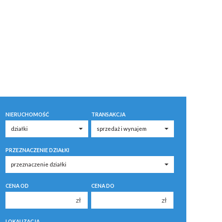
NIERUCHOMOŚĆ
TRANSAKCJA
PRZEZNACZENIE DZIAŁKI
CENA OD
CENA DO
zł
zł
150 000 zł
150 000 zł
LOKALIZACJA