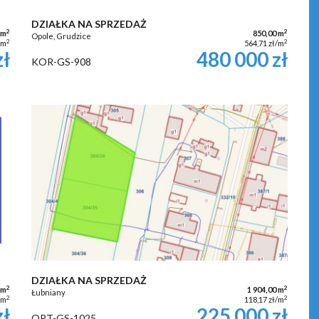
DZIAŁKA NA SPRZEDAŻ
2
2
 m
850,00 m
Opole, Grudzice
2
2
/m
564,71 zł/m
zł
480 000 zł
KOR-GS-908
DZIAŁKA NA SPRZEDAŻ
2
2
 m
1 904,00 m
Łubniany
2
2
/m
118,17 zł/m
zł
225 000 zł
OPT-GS-1025