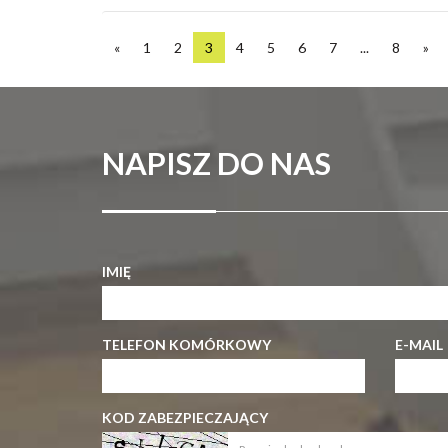
«
1
2
3
4
5
6
7
...
8
»
NAPISZ DO NAS
IMIĘ
TELEFON KOMÓRKOWY
E-MAIL
KOD ZABEZPIECZAJĄCY