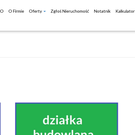
DO
O Firmie
Oferty
Zgłoś Nieruchomość
Notatnik
Kalkulato