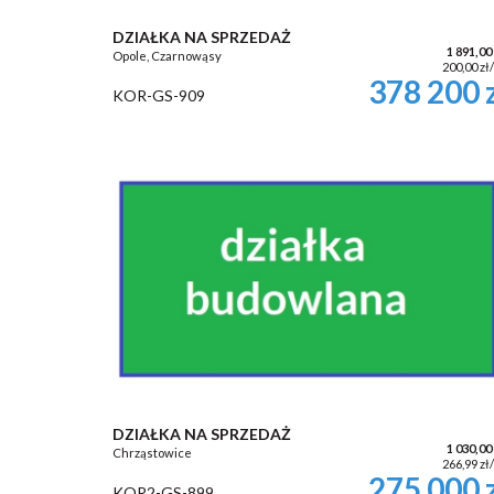
DZIAŁKA NA SPRZEDAŻ
1 891,00
Opole, Czarnowąsy
200,00 zł
378 200 
KOR-GS-909
DZIAŁKA NA SPRZEDAŻ
1 030,00
Chrząstowice
266,99 zł
275 000 
KOR2-GS-899