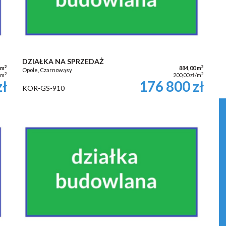
DZIAŁKA NA SPRZEDAŻ
2
2
 m
884,00 m
Opole, Czarnowąsy
2
2
/m
200,00 zł/m
zł
176 800 zł
KOR-GS-910