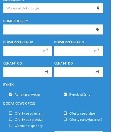
200 000 zł
200 000 zł
250 000 zł
250 000 zł
NUMER OFERTY
300 000 zł
300 000 zł
350 000 zł
350 000 zł
400 000 zł
400 000 zł
POWIERZCHNIA OD
POWIERZCHNIA DO
450 000 zł
450 000 zł
2
2
m
m
2
2
CENA M
OD
CENA M
DO
zł
zł
RYNEK
Rynek pierwotny
Rynek wtórny
DODATKOWE OPCJE
Oferty ze zdjęciem
Oferty specjalne
Oferty bez prowizji
Oferty na wyłączność
wirtualne spacery