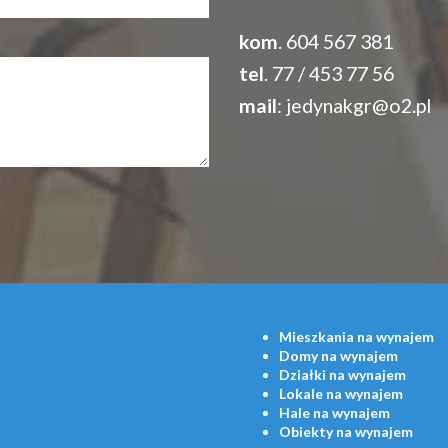
kom
. 604 567 381
tel
. 77 / 453 77 56
mail
:
jedynakgr@o2.pl
Mieszkania
na wynajem
Domy
na wynajem
Działki
na wynajem
Lokale
na wynajem
Hale
na wynajem
Obiekty
na wynajem